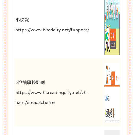
小校報
https://www.hkedcity.net/funpost/
e悅讀學校計劃
https://www.hkreadingcity.net/zh-
hant/ereadscheme