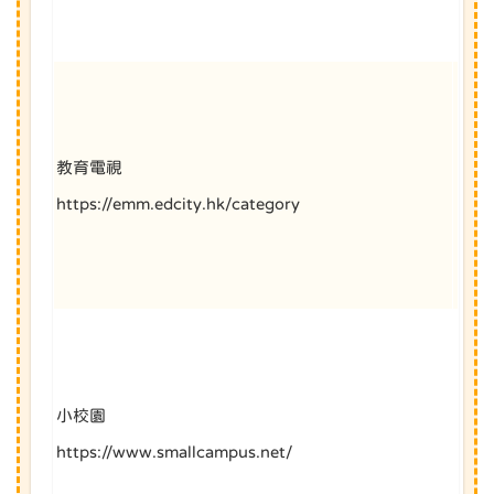
教育電視
https://emm.edcity.hk/category
小校園
https://www.smallcampus.net/