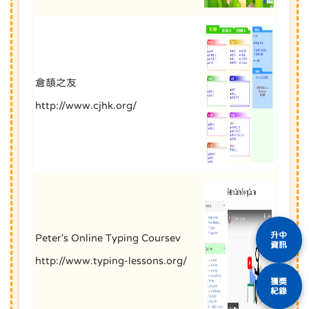
倉頡之友
http://www.cjhk.org/
升中
Peter's Online Typing Coursev
資訊
http://www.typing-lessons.org/
獲獎
紀錄