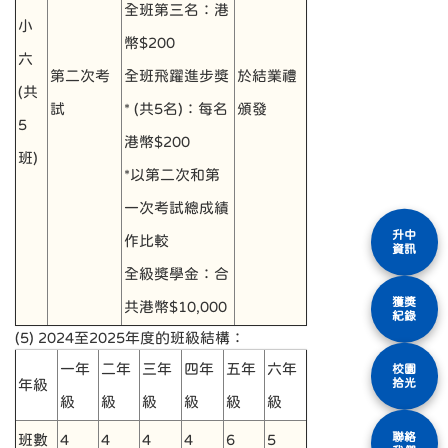
全班第三名：港
小
幣$200
六
第二次考
全班飛躍進步獎
於結業禮
(共
試
* (共5名)：每名
頒發
5
港幣$200
班)
*以第二次和第
一次考試總成績
升中
作比較
資訊
全級獎學金：合
獲獎
共港幣$10,000
紀錄
(5) 2024至2025年度的班級結構：
一年
二年
三年
四年
五年
六年
校園
年級
拾光
級
級
級
級
級
級
聯絡
班數
4
4
4
4
6
5