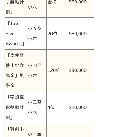
子獎勵計
全校
$50,000
小六
劃」
「Top
小五及
Five
20位
$50,000
小六
Awards」
「李仲賢
博士紀念
小四至
120位
$30,000
基金」獎
小六
學金
「夢想高
小三至
飛獎勵計
4位
$20,000
小六
劃」
「科創小
小一至