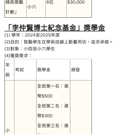
精英獎勵
6位
$30,000
小六
計劃」
「李仲賢博士紀念基金」獎學金
(1) 學年：2024至2025年度
(2)目的：鼓勵學生在學術成績上勤奮用功，追求卓越。
(3)對象：小四至小六學生
(4)獲獎要求：
年
考試
獎學金
頒發
級
全班第一名：港
幣$500
全班第二名：港
幣$300
全班第三名：港
小