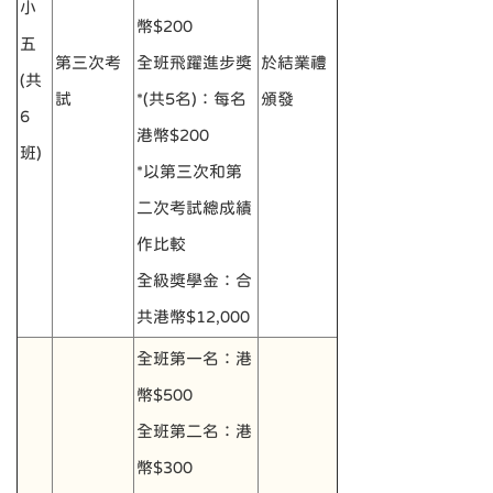
小
幣$200
五
第三次考
全班飛躍進步獎
於結業禮
(共
試
*(共5名)：每名
頒發
6
港幣$200
班)
*以第三次和第
二次考試總成績
作比較
全級獎學金：合
共港幣$12,000
全班第一名：港
幣$500
全班第二名：港
幣$300