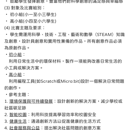
‧ 鼓勵學生發揮創意，豐富他們對科學創意的滿足感與幸福感
(3) 對象及比賽組別：
‧ 初小組(小一至小三學生)
‧ 高小組(小四至小六學生)
(4) 比賽主題及要求：
‧ 學生需運用科學、技術、工程、藝術和數學（STEAM）知識
及創意，設計具創意和實用性兼備的作品，所有創意作品必須
為原創作品。
‧
初小組
：
利用日常生活中的環保材料，製作一項能夠改善日常生活的
小工具或解決方案。
‧
高小組
：
利用編程工具(如Scratch或Micro:bit)設計一個解決日常問題
的創作。
‧參考主題：
1.
環境保護與可持續發展
：設計創新的解決方案，減少學校或
社區碳足跡
2.
智能校園
：利用科技提高學習效率和校園安全
3.
健康生活
：通過創新方法以促進健康的生活方式
4.
社會服務與公益
：提出解決社區問題的創意方案