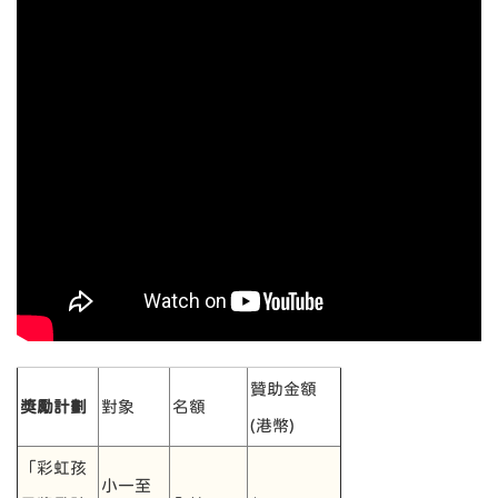
贊助金額
獎勵計劃
對象
名額
(港幣)
「彩虹孩
小一至