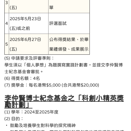
3
(五)
單
2025年5月23日
4
評選面試
(五)或之前
2025年6月27日
公布得獎結果、於畢
5
(五)
業禮頒發、成果展示
(5) 申請要求及評審準則：
學生須以「個人夢想」為題撰寫實踐計劃書，並提交李仲賢博
士紀念基金會審批。
(6) 得獎名額：4名
(7) 獎學金：每名港幣$5,000 (合共港幣$20,000)
李仲賢博士紀念基金之「科創小精英獎
勵計劃」
(1) 學年：2024至2025年度
(2) 目的：
‧ 鼓勵及培養學生對科學的探究精神