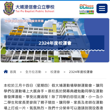
2324年度校運會
首頁
>
全方位活動
>
校運會
>
2324年度校運會
本校於三月十四日（星期四）假大埔運動場舉辦運動會，讓同
學們在運動場上大展身手。蔡校長於開幕典禮勉勵同學在運動
會發揮潛能，享受比賽過程！除了同學的田徑比賽，小一及小
二學生和家長更參與了親子競技，讓同學、家長及老師在運動
場上打成一片，氣氛熱烈。我們十分榮幸可以邀請到現役香港