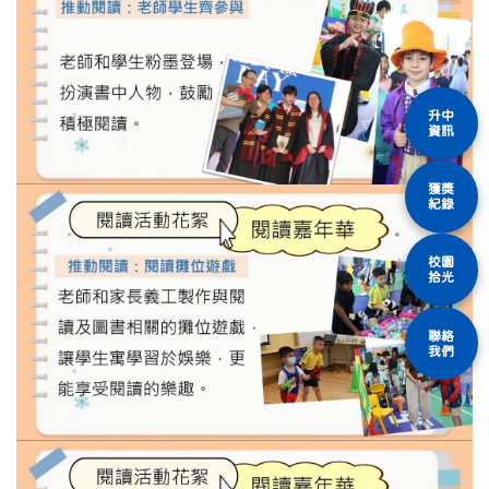
升中
資訊
獲獎
紀錄
校園
拾光
聯絡
我們