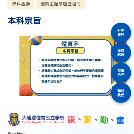
學科活動
體育主題學習歷程冊
本科宗旨
升中
資訊
獲獎
紀錄
校園
拾光
聯絡
我們