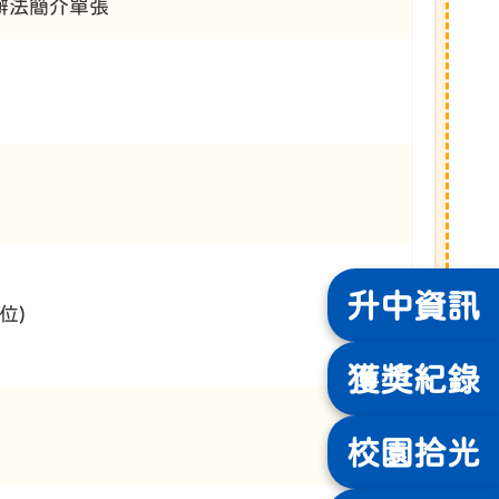
配辦法簡介單張
升中
資訊
位)
獲獎
紀錄
校園
拾光