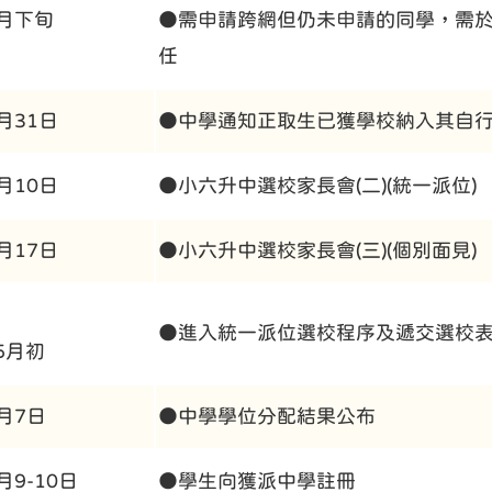
2月下旬
●需申請跨網但仍未申請的同學，需
任
3月31日
●中學通知正取生已獲學校納入其自
4月10日
●小六升中選校家長會(二)(統一派位)
4月17日
●小六升中選校家長會(三)(個別面見)
●進入統一派位選校程序及遞交選校
5月初
7月7日
●中學學位分配結果公布
月9-10日
●學生向獲派中學註冊