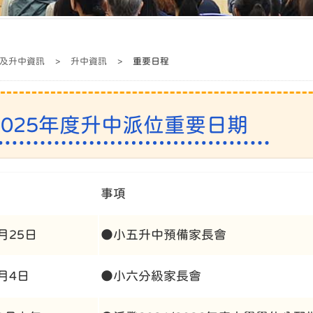
及升中資訊
>
升中資訊
>
重要日程
/2025年度升中派位重要日期
事項
4月25日
●小五升中預備家長會
9月4日
●小六分級家長會