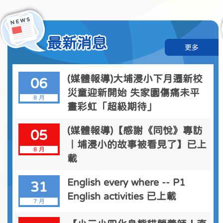
最新消息
更多
(媒體報導)大埔浸小下月遷新校
06
災童迎新開始 失家園傷痛未平
8 月
畫彩虹「超級期待」
(媒體報導)【感謝《同悅》專訪
05
｜埔浸小的故事被看見了】已上
8 月
載
English every where -- P1
31
English activities 已上載
7 月