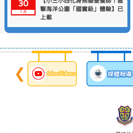
【小三小四化身熊貓營養師！直
30
擊海洋公園「國寶級」體驗】已
7 月
上載
【小五歷奇特工隊！直擊馬灣極
29
限挑戰之旅】已上載
7 月
Read to Learn -- Can You
28
Hear Me Daddy 已上載
7 月
2026 InnoBot 亞太區STEM/AI
27
科技創新挑戰賽【香港站】 活
7 月
動資訊 已上載
「親子魔術」工作坊 活動相片
23
已上載
7 月