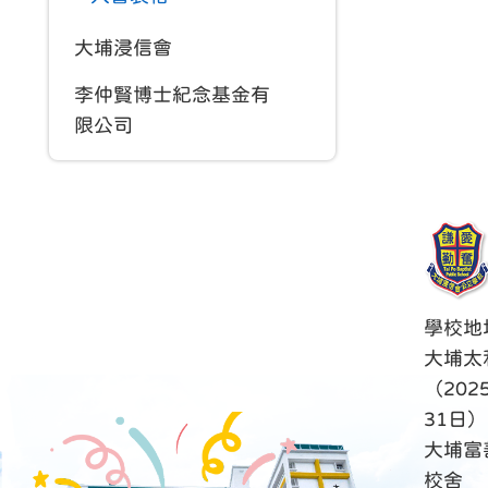
大埔浸信會
李仲賢博士紀念基金有
限公司
學校地
大埔太
（202
31日）
大埔富
校舍