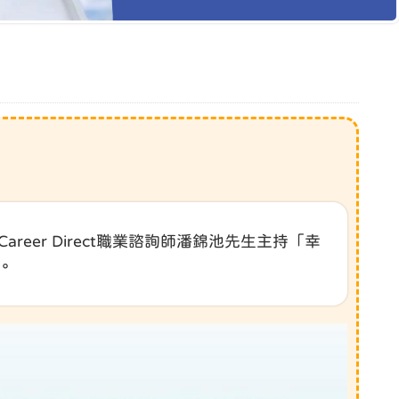
eer Direct職業諮詢師潘錦池先生主持「幸
。