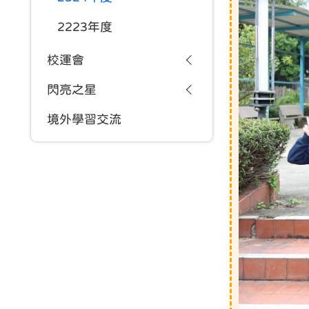
2223年度
校運會
閃亮之星
境外學習交流