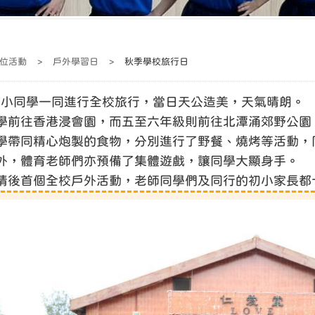
位活動
>
戶外學習日
>
秋季學校旅行日
埔浸小同學一同進行全校旅行，當日天公造美，天氣晴朗。
學前往香港浸會園，而五至六年級則前往北潭涌郊野公園
學帶同精心炮製的食物，分別進行了野餐、燒烤等活動，
外，體育老師們亦預備了集體遊戲，讓同學大顯身手。
情後首個全校戶外活動，老師同學們及同行的初小家長都