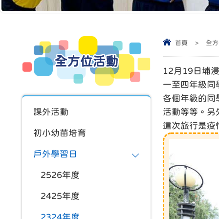
首頁
>
全方
全方位活動
12月19日
一至四年級同
各個年級的同
課外活動
活動等等。另
這次旅行是疫
初小幼苗培育
戶外學習日
2526年度
2425年度
2324年度