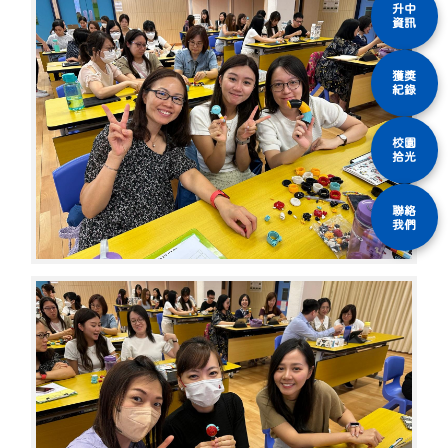
升中
資訊
獲獎
紀錄
校園
拾光
聯絡
我們