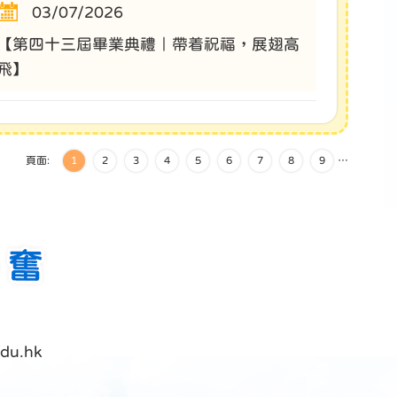
03/07/2026
【第四十三屆畢業典禮｜帶着祝福，展翅高
飛】
頁面:
1
2
3
4
5
6
7
8
9
…
du.hk