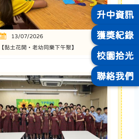
升中
資訊
獲獎
紀錄
13/07/2026
【黏土花開・老幼同樂下午聚】
校園
拾光
聯絡
我們