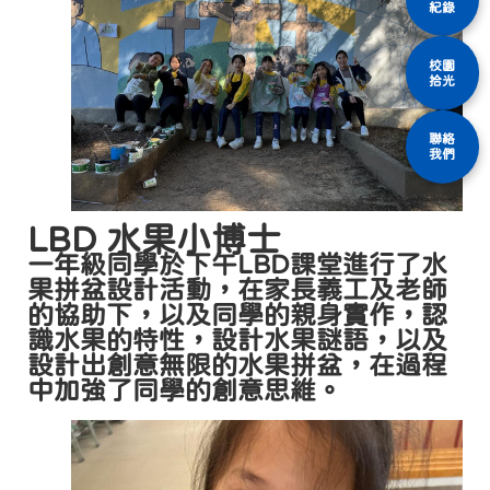
紀錄
校園
拾光
聯絡
我們
LBD 水果小博士
一年級同學於下午LBD課堂進行了水
果拼盆設計活動，在家長義工及老師
的協助下，以及同學的親身實作，認
識水果的特性，設計水果謎語，以及
設計出創意無限的水果拼盆，在過程
中加強了同學的創意思維。