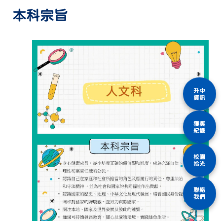
本科宗旨
升中
資訊
獲獎
紀錄
校園
拾光
聯絡
我們