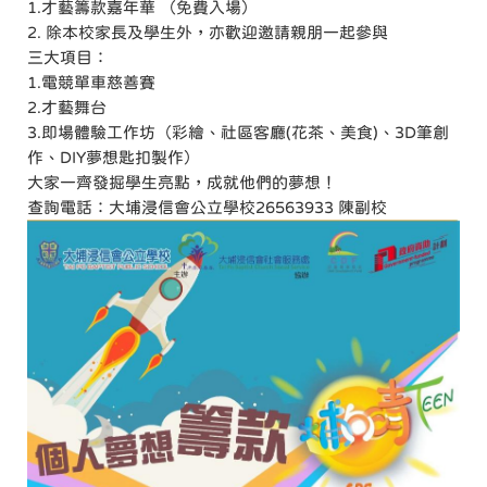
1.才藝籌款嘉年華 （免費入場）
2. 除本校家長及學生外，亦歡迎邀請親朋一起參與
三大項目：
1.電競單車慈善賽
2.才藝舞台
3.即場體驗工作坊（彩繪、社區客廳(花茶、美食)、3D筆創
作、DIY夢想匙扣製作）
大家一齊發掘學生亮點，成就他們的夢想！
查詢電話：大埔浸信會公立學校26563933 陳副校