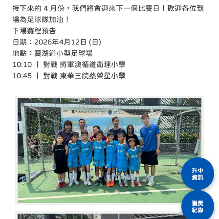
接下來的 4 月份，我們將會迎來下一個比賽日！歡迎各位到
場為足球隊加油！
下場賽程預告
日期：2026年4月12日 (日)
地點：寶湖道小型足球場
10:10 ｜ 對戰 將軍澳循道衛理小學
10:45 ｜ 對戰 東華三院蔡榮星小學
升中
資訊
獲獎
紀錄