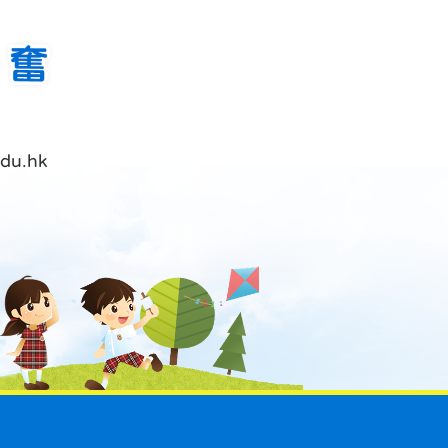
du.hk