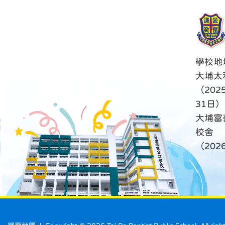
學校地
大埔太
（202
31日）
大埔富
校舍
（20