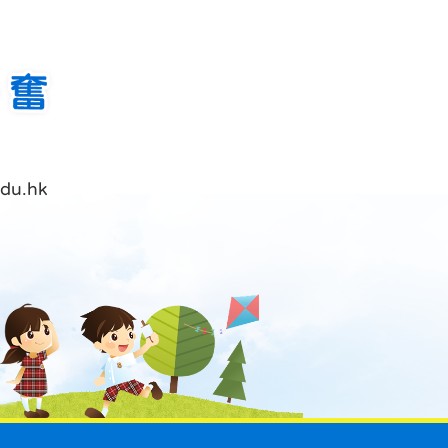
du.hk