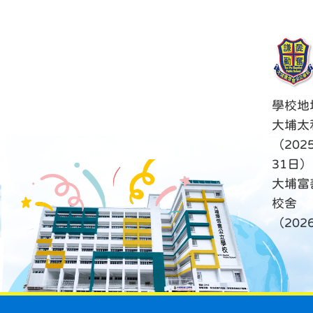
學校地
大埔太
（202
31日）
大埔富
校舍
（20