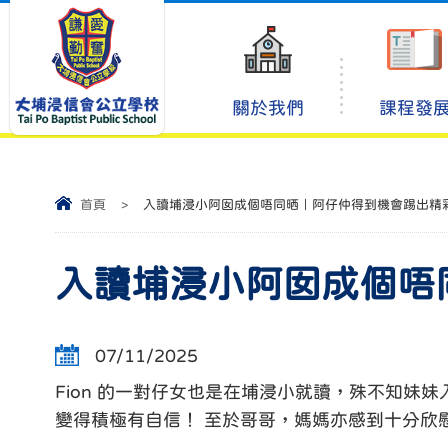
關於我們
課程發
首頁
>
入讀埔浸小阿囡成個唔同晒｜阿仔仲得到機會踢出精
入讀埔浸小阿囡成個唔
07/11/2025
Fion 的一對仔女也是在埔浸小就讀，殊不知
變得積極有自信！ 至於哥哥，媽媽亦感到十分欣