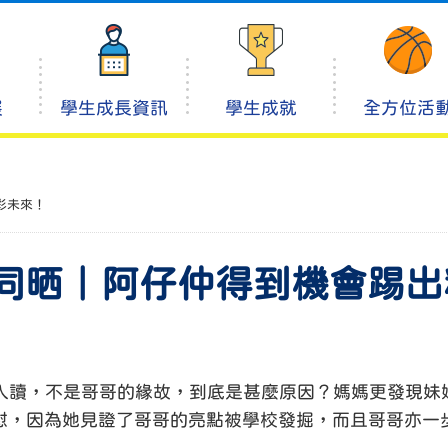
展
學生成長資訊
學生成就
全方位活
彩未來！
同晒｜阿仔仲得到機會踢出
妹妹入讀，不是哥哥的緣故，到底是甚麼原因？媽媽更發現
慰，因為她見證了哥哥的亮點被學校發掘，而且哥哥亦一