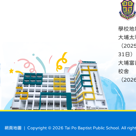
學校地
大埔太
（202
31日）
大埔富
校舍
（20
網頁地圖
| Copyright ©
2026 Tai Po Baptist Public School. A