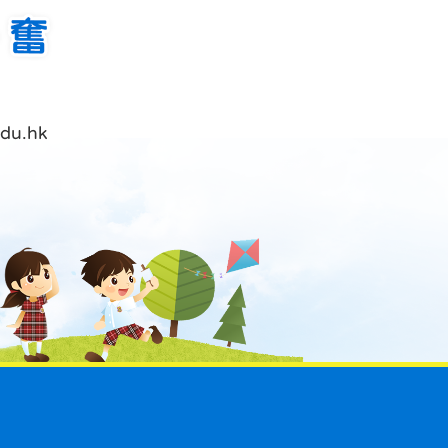
du.hk