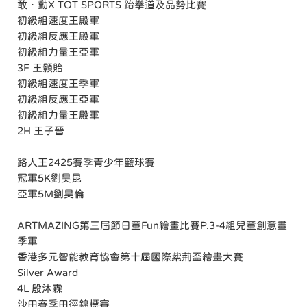
敢．動X TOT SPORTS 跆拳道及品勢比賽
初級組速度王殿軍
初級組反應王殿軍
初級組力量王亞軍
3F 王顥貽
初級組速度王季軍
初級組反應王亞軍
初級組力量王殿軍
2H 王子晉
路人王2425賽季青少年籃球賽
冠軍5K劉昊昆
亞軍5M劉昊倫
ARTMAZING第三屆節日童Fun繪畫比賽P.3-4組兒童創意畫
季軍
香港多元智能教育協會第十屆國際紫荊盃繪畫大賽
Silver Award
4L 殷沐霖
沙田春季田徑錦標賽