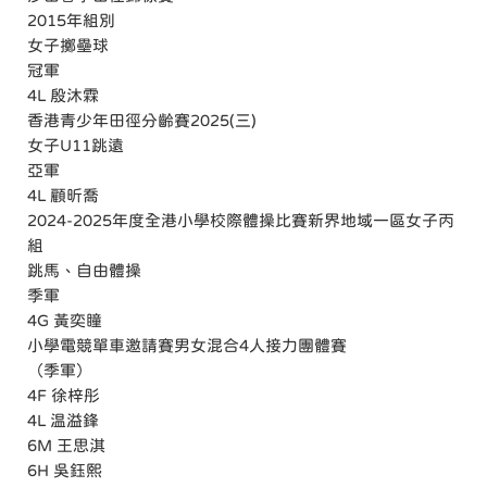
2015年組別
女子擲壘球
冠軍
4L 殷沐霖
香港青少年田徑分齡賽2025(三)
女子U11跳遠
亞軍
4L 顧昕喬
2024-2025年度全港小學校際體操比賽新界地域一區女子丙
組
跳馬、自由體操
季軍
4G 黃奕瞳
小學電競單車邀請賽男女混合4人接力團體賽
（季軍）
4F 徐梓彤
4L 温溢鋒
6M 王思淇
6H 吳鈺熙