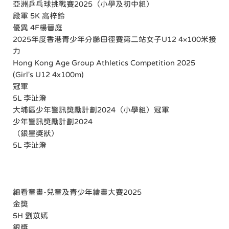
亞洲乒乓球挑戰賽2025（小學及初中組）
殿軍 5K 高梓鈴
優異 4F楊晉庭
2025年度香港青少年分齡田徑賽第二站女子U12 4×100米接
力
Hong Kong Age Group Athletics Competition 2025
(Girl's U12 4x100m)
冠軍
5L 李沚澄
大埔區少年警訊獎勵計劃2024（小學組）冠軍
少年警訊獎勵計劃2024
（銀星獎狀）
5L 李沚澄
細看童畫-兒童及青少年繪畫大賽2025
金獎
5H 劉苡嫣
銀獎