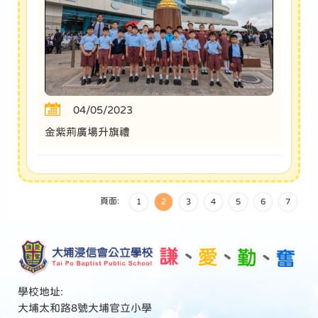
04/05/2023
金紫荊廣場升旗禮
頁面:
1
2
3
4
5
6
7
學校地址:
大埔太和路8號大埔官立小學