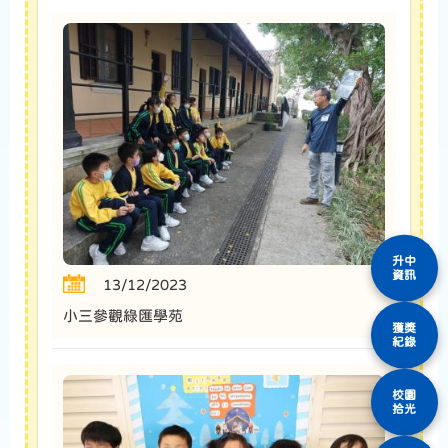
升中
資訊
13/12/2023
小三參觀綠匯學苑
獲獎
紀錄
校園
拾光