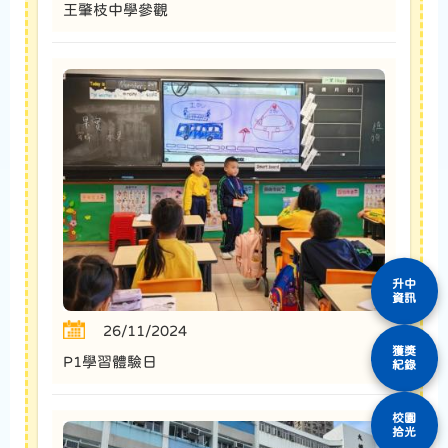
王肇枝中學參觀
升中
資訊
26/11/2024
獲獎
P1學習體驗日
紀錄
校園
拾光