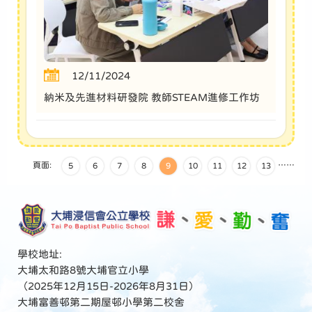
12/11/2024
納米及先進材料研發院 教師STEAM進修工作坊
頁面:
…
…
5
6
7
8
9
10
11
12
13
學校地址:
大埔太和路8號大埔官立小學
（2025年12月15日-2026年8月31日）
大埔富善邨第二期屋邨小學第二校舍