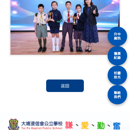
升中
資訊
獲獎
紀錄
校園
拾光
返回
聯絡
我們