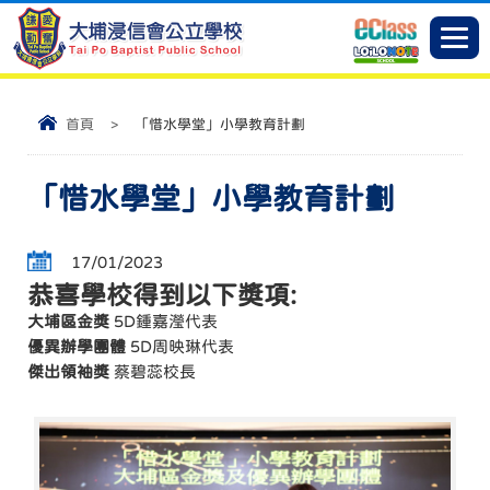
首頁
>
「惜水學堂」小學教育計劃
「惜水學堂」小學教育計劃
17/01/2023
恭喜學校得到以下獎項:
大埔區金獎
5D鍾嘉瀅代表
優異辦學團體
5D周映琳代表
傑出領袖獎
蔡碧蕊校長