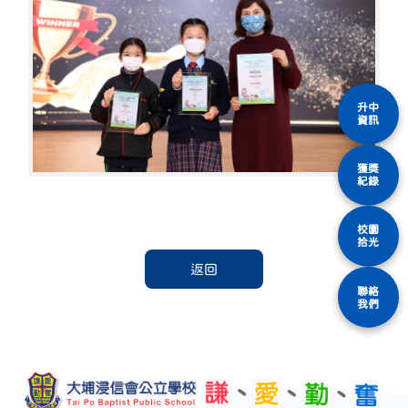
升中
資訊
獲獎
紀錄
校園
拾光
返回
聯絡
我們