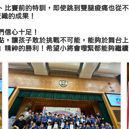
、比賽前的特訓，即使跳到雙腿痠痛也從不
交織的成果！
們信心十足！
點，讓孩子敢於挑戰不可能，能夠於舞台上
」精神的勝利！希望小將會嚟緊都能夠繼續