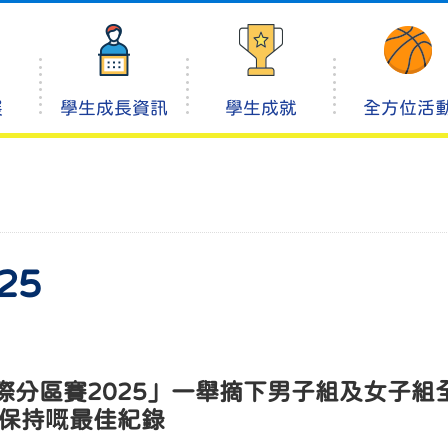
展
學生成長資訊
學生成就
全方位活
25
際分區賽2025」一舉摘下男子組及女子組
來保持嘅最佳紀錄