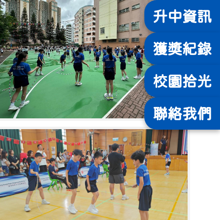
升中
資訊
獲獎
紀錄
校園
拾光
聯絡
我們