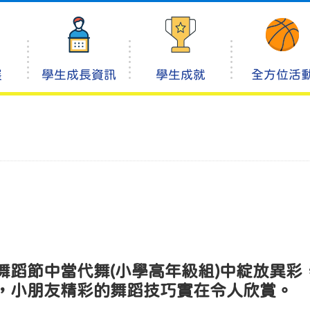
展
學生成長資訊
學生成就
全方位活
舞蹈節中當代舞(小學高年級組)中綻放異彩
，小朋友精彩的舞蹈技巧實在令人欣賞。