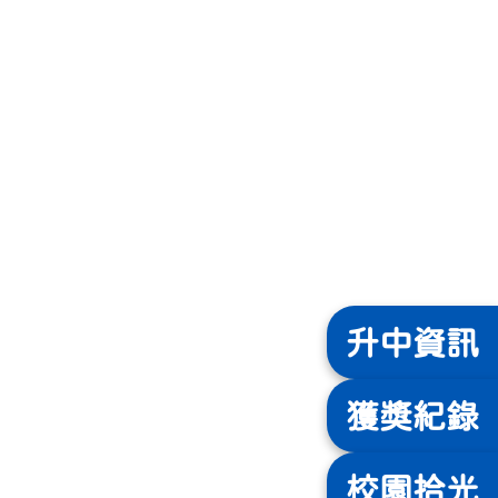
升中
資訊
獲獎
紀錄
校園
拾光