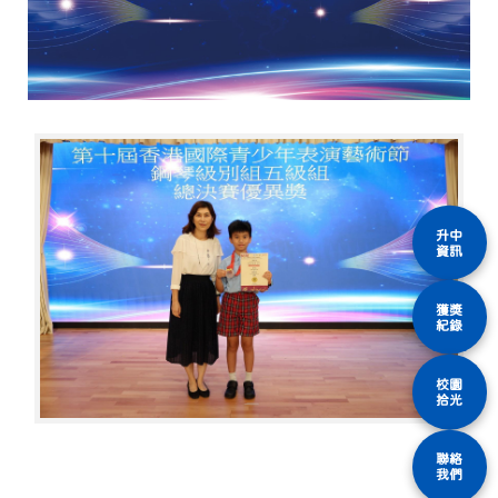
升中
資訊
獲獎
紀錄
校園
拾光
聯絡
我們