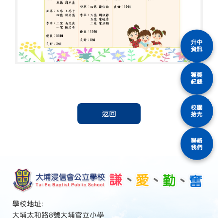
升中
資訊
獲獎
紀錄
校園
返回
拾光
聯絡
我們
學校地址:
大埔太和路8號大埔官立小學