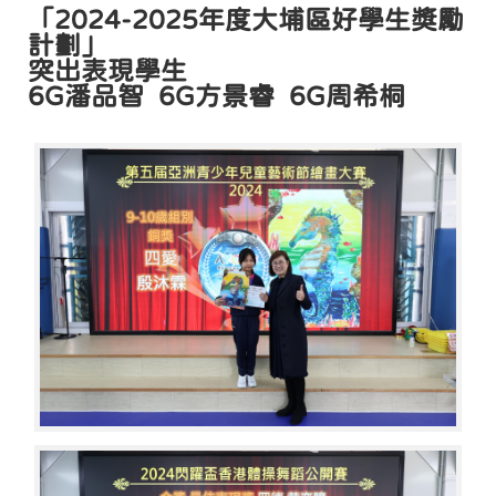
「2024-2025年度大埔區好學生獎勵
計劃」
突出表現學生
6G潘品智 6G方景睿 6G周希桐