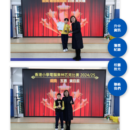
升中
資訊
獲獎
紀錄
校園
拾光
聯絡
我們