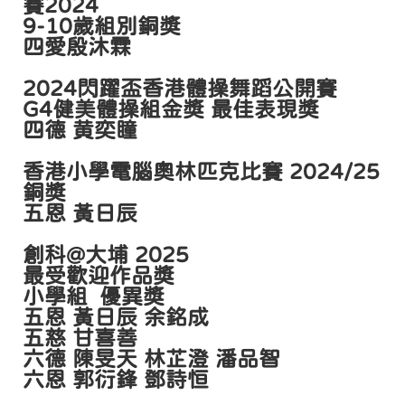
賽2024
9-10歲組別銅獎
四愛殷沐霖
2024閃躍盃香港體操舞蹈公開賽
G4健美體操組金獎 最佳表現獎
四德 黄奕瞳
香港小學電腦奧林匹克比賽 2024/25
銅獎
五恩 黃日辰
創科@大埔 2025
最受歡迎作品獎
小學組 優異獎
五恩 黃日辰 余銘成
五慈 甘喜善
六德 陳旻天 林芷澄 潘品智
六恩 郭衍鋒 鄧詩恒