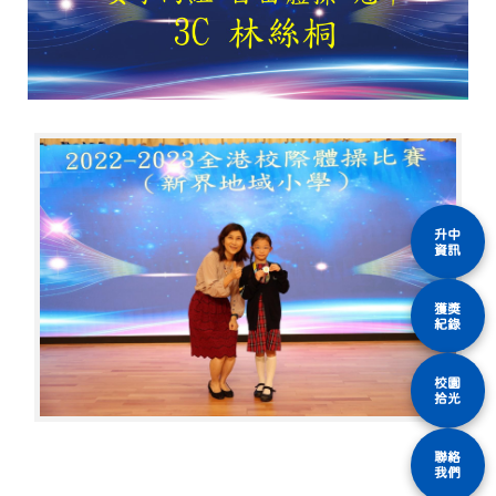
升中
資訊
獲獎
紀錄
校園
拾光
聯絡
我們