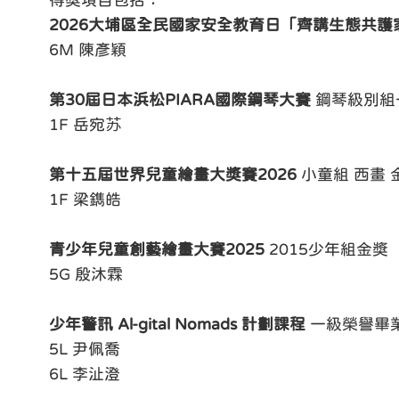
得獎項目包括：
2026
大埔區全民國家安全教育日「齊講生態共護
6M 陳彥穎
第30
屆日本浜松PIARA
國際鋼琴大賽
鋼琴級別組
1F 岳宛苏
第十五屆世界兒童繪畫大獎賽2026
小童組 西畫 
1F 梁鐫皓
青少年兒童創藝繪畫大賽2025
2015少年組金獎
5G 殷沐霖
少年警訊 Al-gital Nomads
計劃課程
一級榮譽畢
5L 尹佩喬
6L 李沚澄