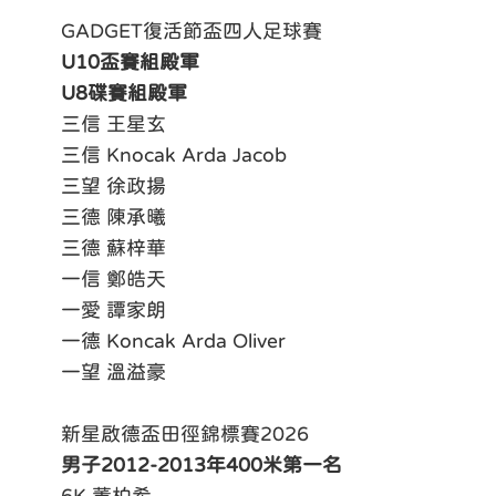
GADGET復活節盃四人足球賽
U10
盃賽組殿軍
U8
碟賽組殿軍
三信 王星玄
三信 Knocak Arda Jacob
三望 徐政揚
三德 陳承曦
三德 蘇梓華
一信 鄭皓天
一愛 譚家朗
一德 Koncak Arda Oliver
一望 溫溢豪
新星啟德盃田徑錦標賽2026
男子2012-2013
年400
米第一名