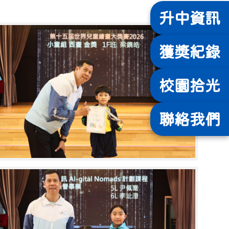
升中
資訊
獲獎
紀錄
校園
拾光
聯絡
我們