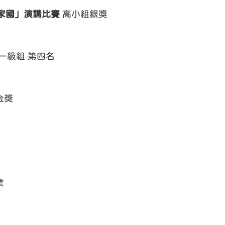
家國」演講比賽
高小組銀獎
一級組 第四名
金獎
業