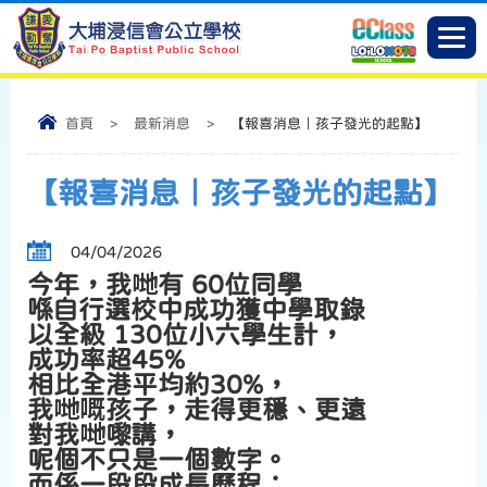
首頁
>
最新消息
>
【報喜消息｜孩子發光的起點】
【報喜消息｜孩子發光的起點】
04/04/2026
今年，我哋有 60位同學
喺自行選校中成功獲中學取錄
以全級 130位小六學生計，
成功率超45%
相比全港平均約30%，
我哋嘅孩子，走得更穩、更遠
對我哋嚟講，
呢個不只是一個數字。
而係一段段成長歷程：