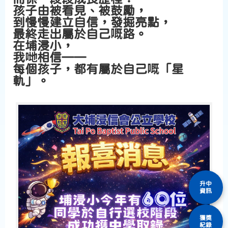
孩子由被看見、被鼓勵，
到慢慢建立自信，發掘亮點，
最終走出屬於自己嘅路。
在埔浸小，
我哋相信——
每個孩子，都有屬於自己嘅「星
軌」。
升中
資訊
獲獎
紀錄