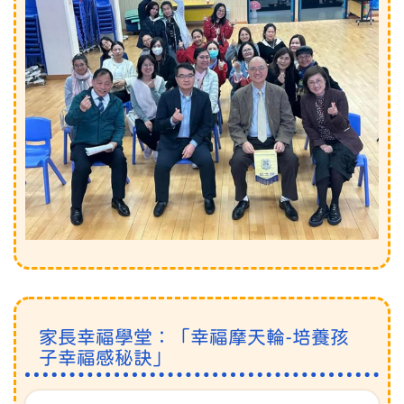
家長幸福學堂：「幸福摩天輪-培養孩
子幸福感秘訣」