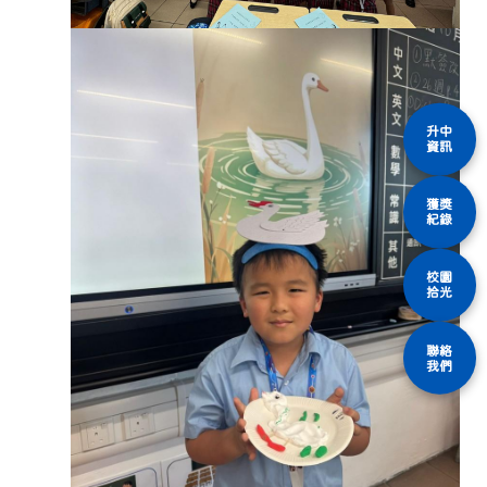
升中
資訊
獲獎
紀錄
校園
拾光
聯絡
我們