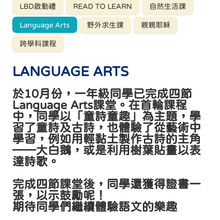
LBD啟動禮
READ TO LEARN
自然生活課
Language Arts
野外求生課
親親耶穌
跨學科課程
LANGUAGE ARTS
於10月份，一年級同學已完成四節
Language Arts課堂。在首輪課程
中，同學以「童詩童趣」為主題，學
習了童詩及古詩，也體驗了從藝術中
學習，例如用輕黏土製作古詩的主角
——大白鵝，或是利用樹葉貼畫以表
達詩歌。
完成四節課堂後，同學還獲得證書一
張，以示鼓勵呢！
期待同學們繼續體驗語文的樂趣