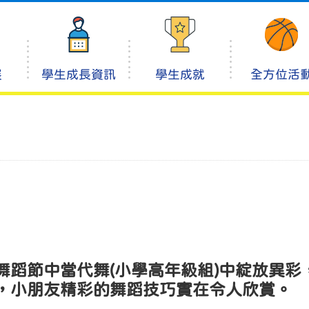
展
學生成長資訊
學生成就
全方位活
舞蹈節中當代舞(小學高年級組)中綻放異彩
，小朋友精彩的舞蹈技巧實在令人欣賞。