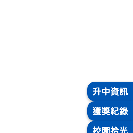
升中
資訊
獲獎
紀錄
校園
拾光