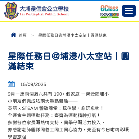
首頁
>
星際任務日＠埔浸小太空站｜圓滿結束
星際任務日＠埔浸小太空站｜圓
滿結束
15/09/2025
9月一連兩個週六共有 190+ 個家庭 一齊登陸埔小
小朋友們完成咗兩大重點體驗——
英語 × STEAM 體驗課堂：玩住學，愈玩愈叻！
全運會主題運動任務：齊齊為運動精神打氣！
多謝各位家長嘅熱情支持，同學仔嘅活力投入，
亦感謝老師團隊同義工同工同心協力，先至有今日咁精彩嘅
學習旅程