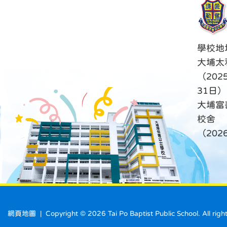
學校地
大埔太
（202
31日）
大埔富
校舍
（20
網頁地圖
| Copyright ©
2026 Tai Po Baptist Public School. A