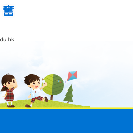
du.hk