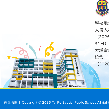
學校地
大埔太
（202
31日）
大埔富
校舍
（20
網頁地圖
| Copyright ©
2026 Tai Po Baptist Public School. A