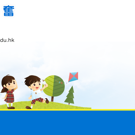
du.hk