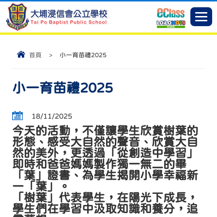
首頁
>
小一育苗禮2025
小一育苗禮2025
18/11/2025
今天的活動，不僅讓學生欣賞樹葉的
形態、感受大自然的聲音、欣賞大自
然的美外，更透過「從創造中學習」
即時和爸爸媽媽製作獨一無二的畢
「葉」證書、為學生揭開小學幸福新
一「葉」。
「樹葉」代表學生，在陽光下成長，
學生們在學習中汲取知識和養分，追