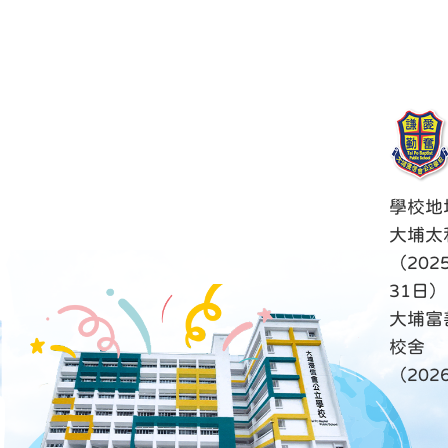
學校地
大埔太
（202
31日）
大埔富
校舍
（20