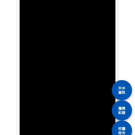
升中
資訊
獲獎
紀錄
校園
拾光