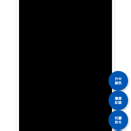
升中
資訊
獲獎
紀錄
校園
拾光