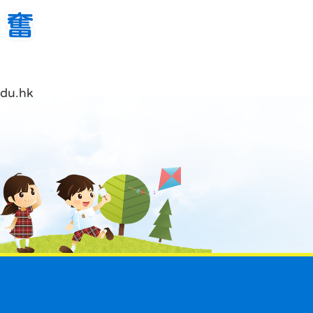
du.hk