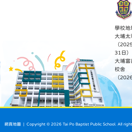
學校地
大埔太
（202
31日）
大埔富
校舍
（20
網頁地圖
| Copyright ©
2026 Tai Po Baptist Public School. A