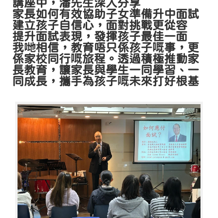
講座中，潘先生深入分享
家長如何有效協助子女準備升中面試
建立孩子自信心，面對挑戰更從容
提升面試表現，發揮孩子最佳一面
我哋相信，教育唔只係孩子嘅事，更
係家校同行嘅旅程。透過積極推動家
長教育，讓家長與學生一同學習、一
同成長，攜手為孩子嘅未來打好根基