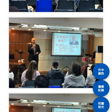
升中
資訊
獲獎
紀錄
校園
拾光