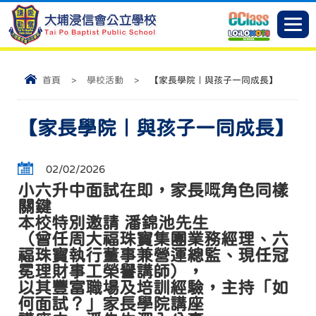
首頁
>
學校活動
>
【家長學院｜與孩子一同成長】
【家長學院｜與孩子一同成長】
02/02/2026
小六升中面試在即，家長嘅角色同樣
關鍵
本校特別邀請 潘錦池先生
（曾任周大福珠寶集團業務經理、六
福珠寶執行董事兼營運總監、現任冠
冕理財事工榮譽講師），
以其豐富職場及培訓經驗，主持「如
何面試？」家長學院講座