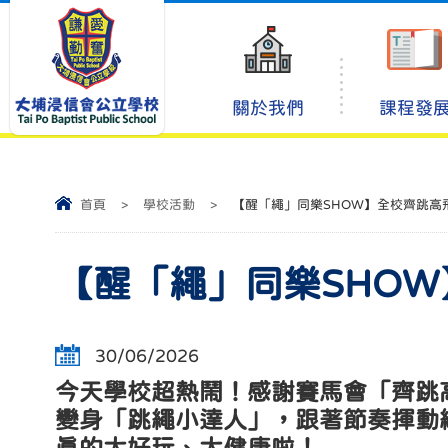
關於我們
課程發
首頁
>
學校活動
>
【醒「繩」同樂SHOW】全校齊跳高
【醒「繩」同樂SHO
30/06/2026
今天學校超熱鬧！感謝賽馬會「齊跳
變身「跳繩小達人」，跟著節奏揮動