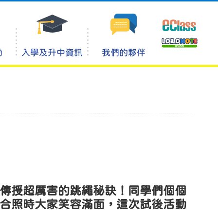
動
入學及升中資訊
我們的夥伴
傳授超厲害的跳繩秘訣！同學們個個
合照時大家笑容滿面，這次試後活動