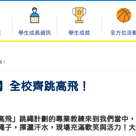
展
學生成長資訊
學生成就
全方位活
飛！
W】全校齊跳高飛！
高飛」跳繩計劃的專業教練來到我們當中，
繩子，揮灑汗水，現場充滿歡笑與活力！大