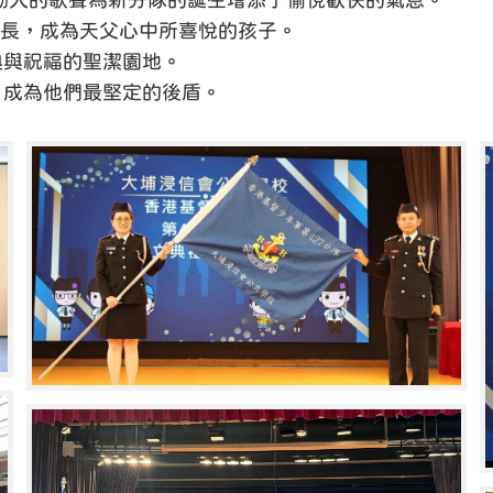
動人的歌聲為新分隊的誕生增添了愉悅歡快的氣息。
成長，成為天父心中所喜悅的孩子。
典與祝福的聖潔園地。
，成為他們最堅定的後盾。