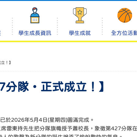
展
學生成長資訊
學生成就
全方位活
成立！】
27分隊・正式成立！】
於2026年5月4日(星期四)圓滿完成。
席雷東持先生把分隊旗幟授予蕭校長，象徵第427分隊