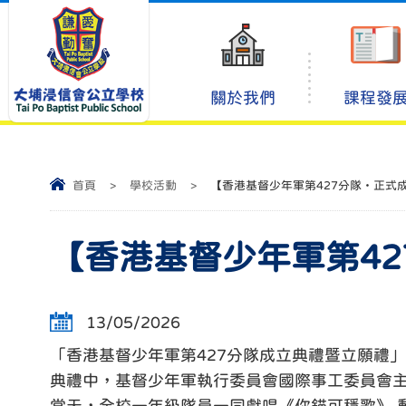
關於我們
課程發
首頁
>
學校活動
>
【香港基督少年軍第427分隊・正式
【香港基督少年軍第4
13/05/2026
「香港基督少年軍第427分隊成立典禮暨立願禮」已
典禮中，基督少年軍執行委員會國際事工委員會主