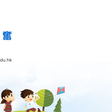
du.hk