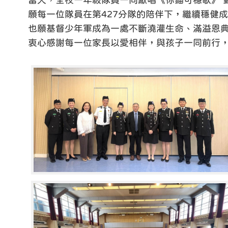
當天，全校一年級隊員一同獻唱《你錨可穩歌》 
願每一位隊員在第427分隊的陪伴下，繼續穩健
也願基督少年軍成為一處不斷澆灌生命、滿溢恩
衷心感謝每一位家長以愛相伴，與孩子一同前行