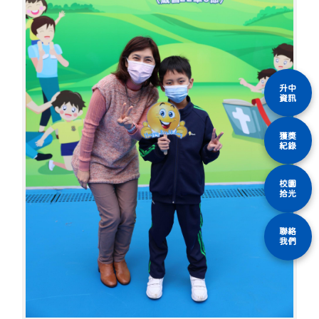
升中
資訊
獲獎
紀錄
校園
拾光
聯絡
我們