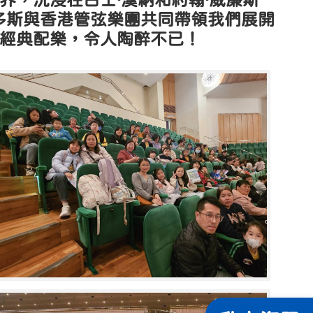
，沉浸在占士·漢納和約翰·威廉斯
多斯與香港管弦樂團共同帶領我們展開
經典配樂，令人陶醉不已！