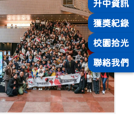
升中
資訊
獲獎
紀錄
校園
拾光
聯絡
我們