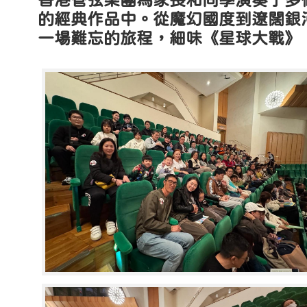
香港管弦樂團為家長和同學演奏了多
的經典作品中。從魔幻國度到遼闊銀
一場難忘的旅程，細味《星球大戰》