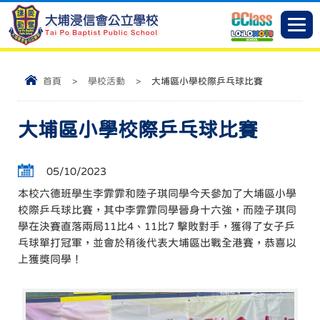
首頁
>
學校活動
>
大埔區小學校際乒乓球比賽
大埔區小學校際乒乓球比賽
05/10/2023
本校六德班學生李霏霏和陸子琪同學今天參加了大埔區小學
校際乒乓球比賽，其中李霏霏同學晉身十六強，而陸子琪同
學在決賽直落兩局11比4、11比7 擊敗對手，獲得了女子乒
乓球單打冠軍，並會於稍後代表大埔區出戰全港賽，恭喜以
上獲獎同學！