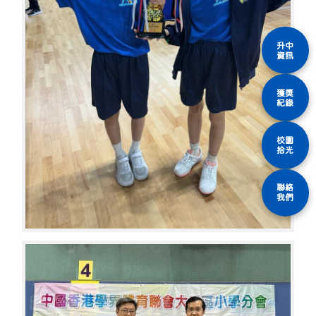
升中
資訊
獲獎
紀錄
校園
拾光
聯絡
我們